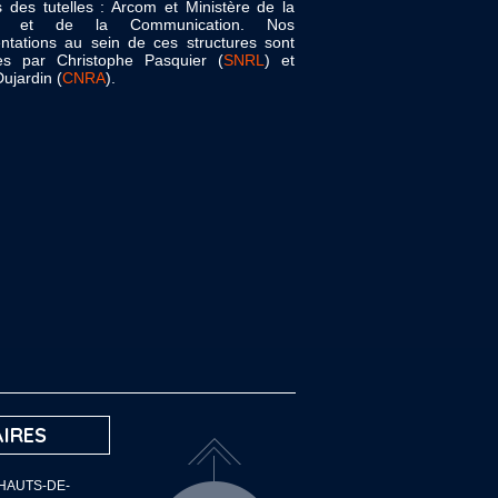
s des tutelles : Arcom et Ministère de la
re et de la Communication. Nos
ntations au sein de ces structures sont
es par Christophe Pasquier (
SNRL
) et
ujardin (
CNRA
).
IRES
 HAUTS-DE-