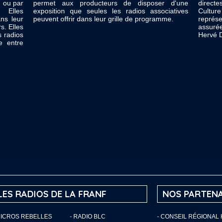
 ou par
permet aux producteurs de disposer d'une
directe
 Elles
exposition que seules les radios associatives
Cultu
ns leur
peuvent offrir dans leur grille de programme.
représe
s. Elles
assuré
s radios
Hervé D
e entre
LES RADIOS DE LA FRANF
NOS PARTENA
MICROS REBELLES
- RADIO BLC
- CONSEIL RÉGIONAL