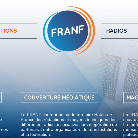
TIONS
RADIOS
COUVERTURE MÉDIATIQUE
MAG
La FRANF coordonne sur le territoire Hauts-de-
La FRAN
e-
France, les rédactions et moyens techniques des
couvran
différentes radios associatives lors d'opération de
La fédé
s nos
partenariat entre organisateurs de manifestations
mensuel
et la fédération.
plateau