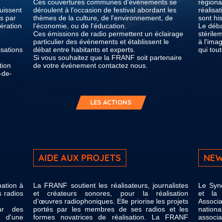
Ces couvertures communes d'événements se
régiona
uissent
déroulent à l'occasion de festival abordant les
réalisa
es par
thèmes de la culture, de l'environnement, de
sont hi
dération
l'économie, ou de l'éducation.
Le déba
Ces émissions de radio permettent un éclairage
stérilem
particulier des événements et établissent le
à l'ima
sations
débat entre habitants et experts.
qui tou
Si vous souhaitez que la FRANF soit partenaire
tion
de votre événement contactez nous.
-de-
LES ACTIONS
AIDE AUX PROJETS
NEW
ation à
La FRANF soutient les réalisateurs, journalistes
Le Syn
s radios
et créateurs sonores, pour la réalisation
et la 
d’œuvres radiophoniques. Elle priorise les projets
Associ
ar des
portés par les membres de ses radios et les
nationa
 d'une
formes novatrices de réalisation. La FRANF
associ