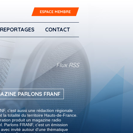
ESPACE MEMBRE
REPORTAGES
CONTACT
Flux RSS
AZINE PARLONS FRANF
F, c'est aussi une rédaction régionale
t la totalité du territoire Hauts-de-France.
ration produit un magazine radio
. Parlons FRANF, c'est un émission
 avec invité autour d'une thématique