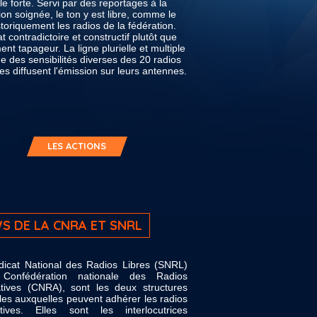
le forte. Servi par des reportages à la
tion soignée, le ton y est libre, comme le
storiquement les radios de la fédération.
t contradictoire et constructif plutôt que
ent tapageur. La ligne plurielle et multiple
ge des sensibilités diverses des 20 radios
tes diffusent l'émission sur leurs antennes.
LES ACTIONS
S DE LA CNRA ET SNRL
dicat National des Radios Libres (SNRL)
Confédération nationale des Radios
atives (CNRA), sont les deux structures
les auxquelles peuvent adhérer les radios
atives. Elles sont les interlocutrices