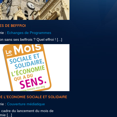
ES DE BEFFROI
rie :
Echanges de Programmes
n sans ses beffrois ? Quel effroi ! [...]
E L’ECONOMIE SOCIALE ET SOLIDAIRE
rie :
Couverture médiatique
e cadre du lancement du mois de
ie [...]