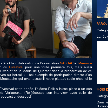
PAROL
Catégo
La régio
’était la collaboration de l’association
NASDAC
et
Mémoire
ion du
Fivestival
pour une toute première fois, mais aussi
Fives et de la Mairie de Quartier dans la préparation de ce
Lives au bercail », bel exemple de participation directe d’un
Moustache qui avait accueilli notre plateau radio chez lui le
Fivestival cette année, l’éléctro-Folk a laissé place à un son
MOIS D
ois Verlatour… (Ré-)écoutez son interview avec celle de
Catégo
e podcast ci-dessous!
Dans l
l’Econom