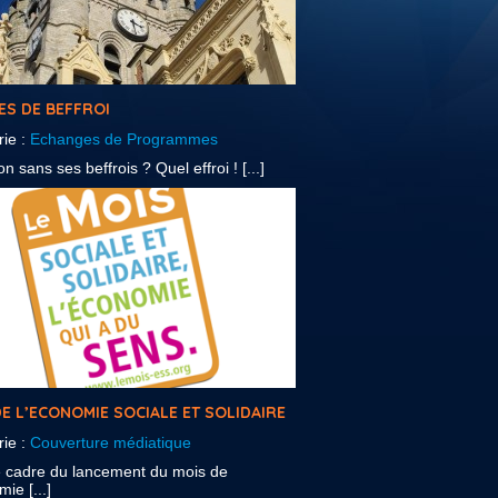
ES DE BEFFROI
rie :
Echanges de Programmes
n sans ses beffrois ? Quel effroi ! [...]
E L’ECONOMIE SOCIALE ET SOLIDAIRE
rie :
Couverture médiatique
e cadre du lancement du mois de
ie [...]