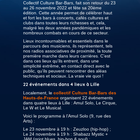
Collectif Culture Bar-Bars, fait son retour du 23
au 26 novembre 2022 et fête sa 20ème
édition. Cette année permet de célébrer haut
et fort les bars à concerts, cafés cultures et
clubs dans toutes leurs richesses et, cela,
malgré les deux années pandémiques et les
nombreux combats en cours de ce secteur.
Lieux incontournables et essentiels dans le
parcours des musiciens, ils représentent, tels
nos radios associatives de proximité, la toute
première marche dans leurs carrières. C’est
dans ces lieux qu’ils entrent, dans une
simplicité extrême, en contact direct avec le
public, qu’ils peuvent rencontrer des aléas
techniques et sociaux..La vraie vie quoi !
22 événements dans 4 lieux à Lille
Localement, le
collectif Culture Bar-Bars des
Hauts-de-France
organisent 22 événements
dans quatre lieux à Lille : Amul Solo, Le Cirque,
Le W et Le Musical.
Voici le programme à l’Amul Solo (9, rue des
Arts) :
Le 23 novembre à 19 h : Zeuzloo (hip-hop) ;
Le 24 novembre à 19 h : Shabazz Mystic +
JAM (griot blues, hip-hop & soul) ;