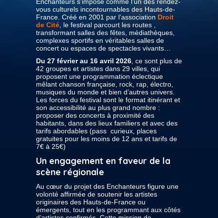
Enchanteurs s’impose comme l’un des rendez-
vous culturels incontournables des Hauts-de-
France. Créé en 2001 par l’association
Droit
de Cité
, le festival parcourt les routes ,
transformant salles des fêtes, médiathèques,
complexes sportifs en véritables salles de
concert ou espaces de spectacles vivants…
Du 27 février au 16 avril 2026
, ce sont plus de
42 groupes et artistes dans 29 villes, qui
proposent une programmation éclectique
mêlant chanson française, rock, rap, électro,
musiques du monde et bien d’autres univers.
Les forces du festival sont le format itinérant et
son accessibilité au plus grand nombre :
proposer des concerts à proximité des
habitants, dans des lieux familiers et avec des
tarifs abordables (pass curieux, places
gratuites pour les moins de 12 ans et tarifs de
7€ à 25€)
Un engagement en faveur de la
scène régionale
Au cœur du projet des Enchanteurs figure une
volonté affirmée de soutenir les artistes
originaires des Hauts-de-France ou
émergents, tout en les programmant aux côtés
d’artistes confirmés. Cette mission de