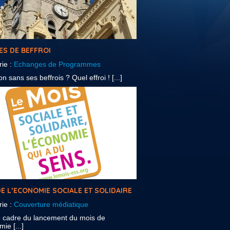
ES DE BEFFROI
rie :
Echanges de Programmes
n sans ses beffrois ? Quel effroi ! [...]
E L’ECONOMIE SOCIALE ET SOLIDAIRE
rie :
Couverture médiatique
e cadre du lancement du mois de
ie [...]