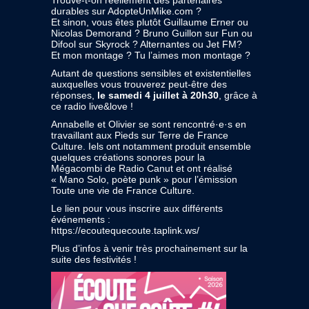
Trouve-t-on réellement des partenaires
durables sur AdopteUnMike.com ?
Et sinon, vous êtes plutôt Guillaume Erner ou
Nicolas Demorand ? Bruno Guillon sur Fun ou
Difool sur Skyrock ? Alternantes ou Jet FM?
Et mon montage ? Tu l’aimes mon montage ?
Autant de questions sensibles et existentielles
auxquelles vous trouverez peut-être des
réponses,
le samedi 4 juillet à 20h30
, grâce à
ce radio live&love !
Annabelle et Olivier se sont rencontré·e·s en
travaillant aux Pieds sur Terre de France
Culture. Iels ont notamment produit ensemble
quelques créations sonores pour la
Mégacombi de Radio Canut et ont réalisé
« Mano Solo, poète punk » pour l’émission
Toute une vie de France Culture.
Le lien pour vous inscrire aux différents
événements :
https://ecoutequecoute.taplink.ws/
Plus d’infos à venir très prochainement sur la
suite des festivités !