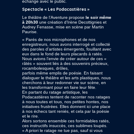
échange avec le public.
Spectacle « Les Podacastières »
Le théâtre de l’Aventure propose
le soir même
à 20h30
une création d’Irène Decottignies et
Audrey Fenasse, mise en scène par Martin
Paurise.
« Parés de nos microphones et de nos
enregistreurs, nous avons interrogé et collecté
des paroles d’artistes émergents, fouillant avec
eux dans le fond de leurs placards à ratés.
Nous avions l’envie de créer autour de ces «
râtés » souvent liés à des souvenirs précieux,
rocambolesques, drôles,
parfois même emplis de poésie. En faisant
dialoguer le théâtre et les arts plastiques, nous
cherchons à leur redonner vie sur scène, en
les transformant pour en faire leur fête.
En partant du ratage artistique, les
Podacastières tentent de raconter nos ratages
à nous toutes et tous, nos petites hontes, nos
initiatives frustrées. Elles donnent ici une place
à nos échecs tant reniés, et cela par la poésie
et le rire.
Alors sortons ensemble ces formidables ratés,
ces instructifs insuccès, ces sublimes loupés.
« A priori le ratage ne tue pas, sauf si vous