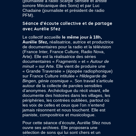
(journaliste à radio Scarpe Sensée et artiste
sonore Mécanique des Sons) et par Luc
Chadaine (journaliste et président de radio
PFM).
Séance d’écoute collective et de partage
avec Aurélie Sfez
Le collectif accueille
le même jour à 18h,
Aurélie Sfez,
réalisatrice, autrice et productrice
de documentaires pour la radio et la télévision
(France Inter, France Culture, Radio Nova,
Arte). Elle est la réalisatrice des séries
documentaires «
Fragments »
et
« Autour de
minuit »
sur Arte. Elle vient de produire une
« Grande Traversée » (épopée radiophonique)
sur France Culture intitulée «
Hildegarde de
Bingen, génie cosmique »
. Son travail s’articule
autour de la collecte de paroles sensibles
d’anonymes. Archéologue du récit vivant, elle
documente des histoires dans les villages, les
périphéries, les contrées oubliées, partout où
les voix de celles et ceux que l’on n’entend
jamais résonnent et nous touchent. Elle est
pianiste, compositrice et musicologue.
Pour cette séance d’écoute, Aurélie Sfez nous
ouvre ses archives. Elle proposera une
sélection de sons qui lui sont chers et un