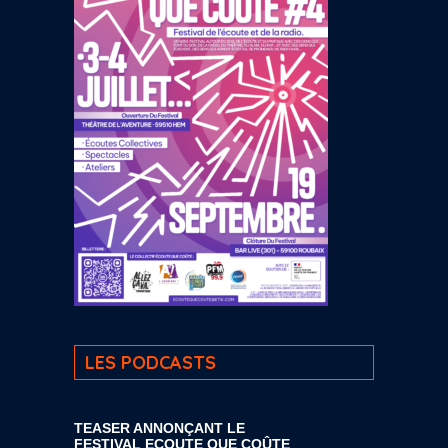
LES PODCASTS
TEASER ANNONÇANT LE
FESTIVAL ECOUTE QUE COÛTE