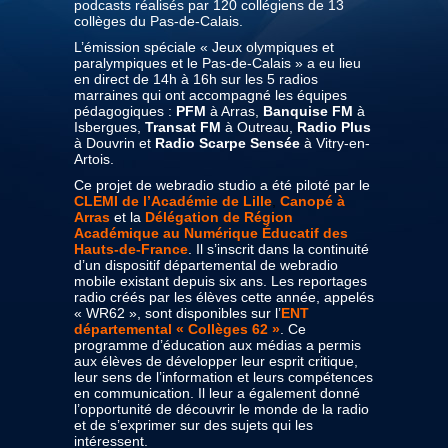
podcasts réalisés par 120 collégiens de 13
collèges du Pas-de-Calais.
L’émission spéciale « Jeux olympiques et
paralympiques et le Pas-de-Calais » a eu lieu
en direct de 14h à 16h sur les 5 radios
marraines qui ont accompagné les équipes
pédagogiques :
PFM
à Arras,
Banquise FM
à
Isbergues,
Transat FM
à Outreau,
Radio Plus
à Douvrin et
Radio Scarpe Sensée
à Vitry-en-
Artois.
Ce projet de webradio studio a été piloté par le
CLEMI de l’Académie de Lille
,
Canopé à
Arras
et la
Délégation de Région
Académique au Numérique Éducatif des
Hauts-de-France
. Il s’inscrit dans la continuité
d’un dispositif départemental de webradio
mobile existant depuis six ans. Les reportages
radio créés par les élèves cette année, appelés
« WR62 », sont disponibles sur l’
ENT
départemental « Collèges 62
»
. Ce
programme d’éducation aux médias a permis
aux élèves de développer leur esprit critique,
leur sens de l’information et leurs compétences
en communication. Il leur a également donné
l’opportunité de découvrir le monde de la radio
et de s’exprimer sur des sujets qui les
intéressent.