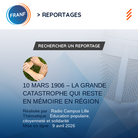
> REPORTAGES
RECHERCHER UN REPORTAGE
10 MARS 1906 – LA GRANDE
CATASTROPHE QUI RESTE
EN MÉMOIRE EN RÉGION
Réalisée par :
Radio Campus Lille
Thématique :
Education populaire,
citoyenneté et solidarité
Mise en ligne :
9 avril 2026