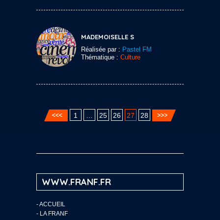
MADEMOISELLE S
Réalisée par :
Pastel FM
Thématique :
Culture
1
…
25
26
27
28
WWW.FRANF.FR
-
ACCUEIL
-
LA FRANF