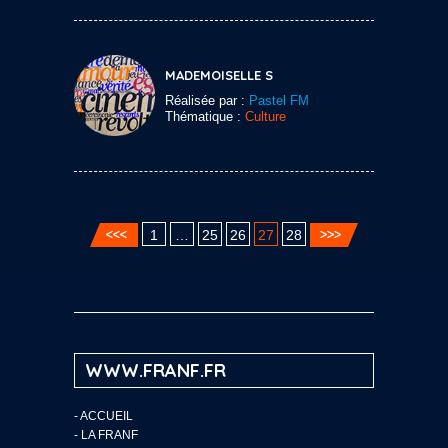
MADEMOISELLE S
Réalisée par :
Pastel FM
Thématique :
Culture
1
…
25
26
27
28
WWW.FRANF.FR
-
ACCUEIL
-
LA FRANF