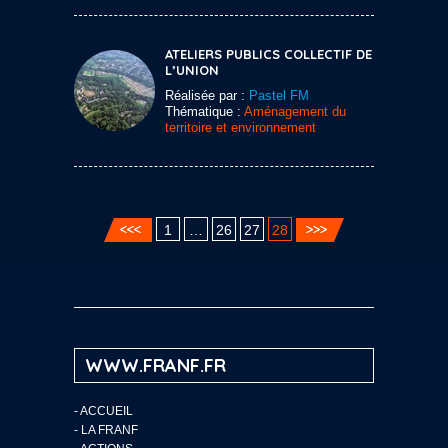
ATELIERS PUBLICS COLLECTIF DE
L’UNION
Réalisée par :
Pastel FM
Thématique :
Aménagement du
territoire et environnement
1
…
26
27
28
WWW.FRANF.FR
-
ACCUEIL
-
LA FRANF