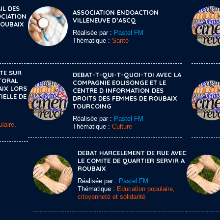
IL DES
ASSOCIATION ENDOACTION
OCIATION
VILLENEUVE D’ASCQ
ROUBAIX
Réalisée par :
Pastel FM
Thématique :
Santé
TE SUR
DEBAT-T-QUI-T-QUOI-TOI AVEC LA
TORAL
COMPAGNIE EOLISONGE ET LE
AIX LORS
CENTRE D INFORMATION DES
IELLE DE
DROITS DES FEMMES DE ROUBAIX
TOURCOING
Réalisée par :
Pastel FM
laire,
Thématique :
Culture
DEBAT HARCELEMENT DE RUE AVEC
LE COMITE DE QUARTIER SERVIR A
ROUBAIX
Réalisée par :
Pastel FM
Thématique :
Education populaire,
citoyenneté et solidarité