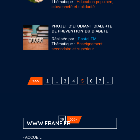
Thématique :
Education populaire,
citoyenneté et solidarité
PROJET D’ETUDIANT DIALERTE
DE PREVENTION DU DIABETE
Réalisée par :
Pastel FM
Thématique :
Enseignement
secondaire et supérieur
1
…
3
4
5
6
7
…
28
WWW.FRANF.FR
-
ACCUEIL