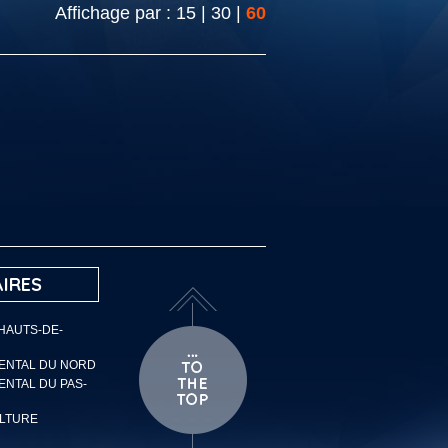
Affichage par :
15
|
30
|
60
IRES
 HAUTS-DE-
MENTAL DU NORD
ENTAL DU PAS-
ULTURE