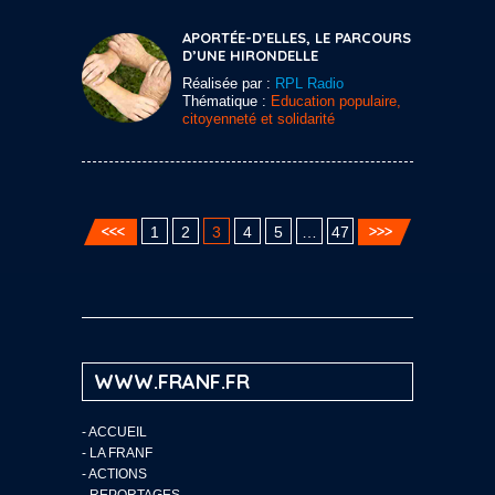
APORTÉE-D’ELLES, LE PARCOURS
D’UNE HIRONDELLE
Réalisée par :
RPL Radio
Thématique :
Education populaire,
citoyenneté et solidarité
1
2
3
4
5
…
47
WWW.FRANF.FR
-
ACCUEIL
-
LA FRANF
-
ACTIONS
-
REPORTAGES