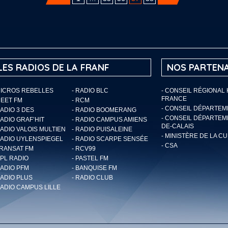
LES RADIOS DE LA FRANF
NOS PARTENA
MICROS REBELLES
- RADIO BLC
- CONSEIL RÉGIONAL
FRANCE
MEET FM
- RCM
- CONSEIL DÉPARTE
RADIO 3 DES
- RADIO BOOMERANG
- CONSEIL DÉPARTEM
RADIO GRAF’HIT
- RADIO CAMPUS AMIENS
DE-CALAIS
RADIO VALOIS MULTIEN
- RADIO PUISALEINE
- MINISTÈRE DE LA C
RADIO UYLENSPIEGEL
- RADIO SCARPE SENSÉE
- CSA
TRANSAT FM
- RCV99
RPL RADIO
- PASTEL FM
RADIO PFM
- BANQUISE FM
RADIO PLUS
- RADIO CLUB
RADIO CAMPUS LILLE