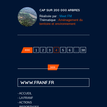
CAP SUR 200 000 ARBRES
Réalisée par :
Meet FM
Thématique :
Aménagement du
territoire et environnement
1
2
3
4
5
6
…
38
WWW.FRANF.FR
-
ACCUEIL
-
LA FRANF
-
ACTIONS
-
REPORTAGES