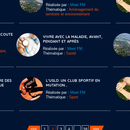
Réalisée par :
Meet FM
Thématique :
Aménagement du
territoire et environnement
’ÉCOUTE
VIVRE AVEC LA MALADIE, AVANT,
PENDANT ET APRÈS
Réalisée par :
Meet FM
ire,
Thématique :
Santé
RE DES
L’USLD: UN CLUB SPORTIF EN
UE
MUTATION…
Réalisée par :
Meet FM
Thématique :
Sport
1
2
3
4
…
38