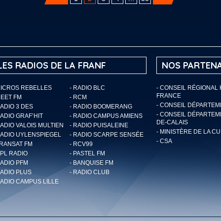
LES RADIOS DE LA FRANF
NOS PARTENA
MICROS REBELLES
- RADIO BLC
- CONSEIL RÉGIONAL
FRANCE
MEET FM
- RCM
- CONSEIL DÉPARTE
RADIO 3 DES
- RADIO BOOMERANG
- CONSEIL DÉPARTEM
RADIO GRAF’HIT
- RADIO CAMPUS AMIENS
DE-CALAIS
RADIO VALOIS MULTIEN
- RADIO PUISALEINE
- MINISTÈRE DE LA C
RADIO UYLENSPIEGEL
- RADIO SCARPE SENSÉE
- CSA
TRANSAT FM
- RCV99
RPL RADIO
- PASTEL FM
RADIO PFM
- BANQUISE FM
RADIO PLUS
- RADIO CLUB
RADIO CAMPUS LILLE