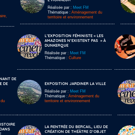
Réalisée par :
Meet FM
Thématique :
Aménagement du
ire,
territoire et environnement
L’EXPOSITION FÉMINISTE « LES
AMAZONES N’EXISTENT PAS » À
DUNKERQUE
Réalisée par :
Meet FM
Thématique :
Culture
NANT DE
E DE
EXPOSITION JARDINER LA VILLE
Réalisée par :
Meet FM
Thématique :
Aménagement du
 du
territoire et environnement
HISTOIRE
LA RENTRÉE DU BERCAIL, LIEU DE
 DANS
CRÉATION DE THÉÂTRE D’OBJET
E