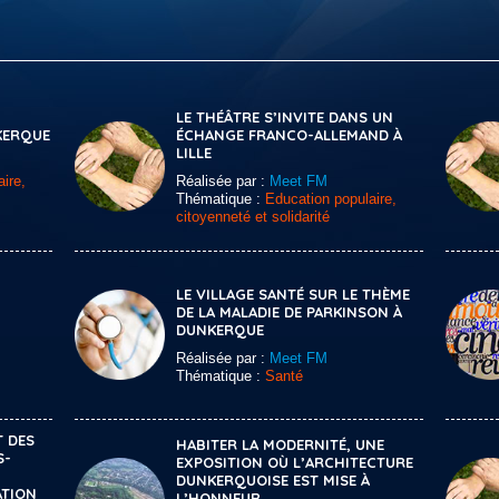
LE THÉÂTRE S’INVITE DANS UN
KERQUE
ÉCHANGE FRANCO-ALLEMAND À
LILLE
ire,
Réalisée par :
Meet FM
Thématique :
Education populaire,
citoyenneté et solidarité
LE VILLAGE SANTÉ SUR LE THÈME
DE LA MALADIE DE PARKINSON À
DUNKERQUE
Réalisée par :
Meet FM
Thématique :
Santé
T DES
HABITER LA MODERNITÉ, UNE
S-
EXPOSITION OÙ L’ARCHITECTURE
DUNKERQUOISE EST MISE À
ATION
L’HONNEUR