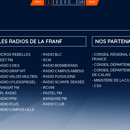
1
2
3
…
19
LES RADIOS DE LA FRANF
NOS PARTENA
MICROS REBELLES
- RADIO BLC
- CONSEIL RÉGIONAL
FRANCE
MEET FM
- RCM
- CONSEIL DÉPARTE
RADIO 3 DES
- RADIO BOOMERANG
- CONSEIL DÉPARTEM
RADIO GRAF’HIT
- RADIO CAMPUS AMIENS
DE-CALAIS
RADIO VALOIS MULTIEN
- RADIO PUISALEINE
- MINISTÈRE DE LA C
RADIO UYLENSPIEGEL
- RADIO SCARPE SENSÉE
- CSA
TRANSAT FM
- RCV99
RPL RADIO
- PASTEL FM
RADIO PFM
- BANQUISE FM
RADIO PLUS
- RADIO CLUB
RADIO CAMPUS LILLE