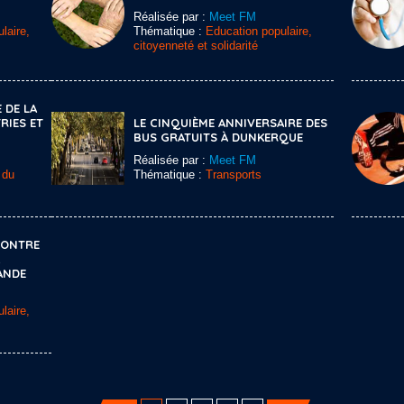
Réalisée par :
Meet FM
laire,
Thématique :
Education populaire,
citoyenneté et solidarité
 DE LA
RIES ET
LE CINQUIÈME ANNIVERSAIRE DES
BUS GRATUITS À DUNKERQUE
Réalisée par :
Meet FM
 du
Thématique :
Transports
CONTRE
ANDE
laire,