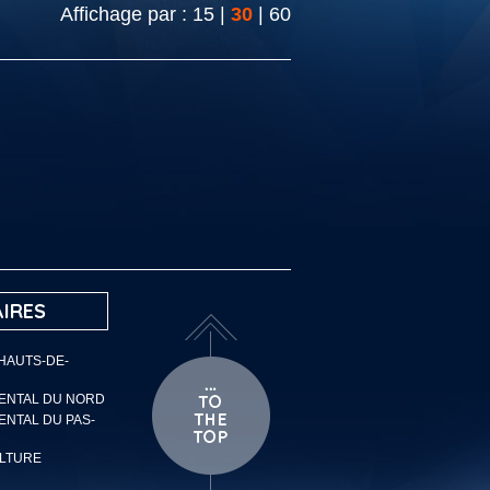
Affichage par :
15
|
30
|
60
IRES
 HAUTS-DE-
MENTAL DU NORD
ENTAL DU PAS-
ULTURE