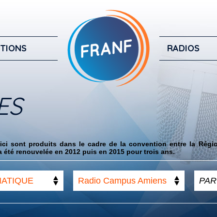
TIONS
RADIOS
ES
ci sont produits dans le cadre de la convention entre la Régi
 été renouvelée en 2012 puis en 2015 pour trois ans.
MATIQUE
Radio Campus Amiens