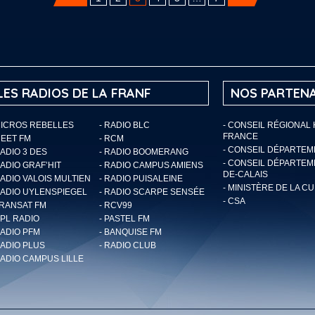
LES RADIOS DE LA FRANF
NOS PARTENA
MICROS REBELLES
- RADIO BLC
- CONSEIL RÉGIONAL
FRANCE
MEET FM
- RCM
- CONSEIL DÉPARTE
RADIO 3 DES
- RADIO BOOMERANG
- CONSEIL DÉPARTEM
RADIO GRAF’HIT
- RADIO CAMPUS AMIENS
DE-CALAIS
RADIO VALOIS MULTIEN
- RADIO PUISALEINE
- MINISTÈRE DE LA C
RADIO UYLENSPIEGEL
- RADIO SCARPE SENSÉE
- CSA
TRANSAT FM
- RCV99
RPL RADIO
- PASTEL FM
RADIO PFM
- BANQUISE FM
RADIO PLUS
- RADIO CLUB
RADIO CAMPUS LILLE