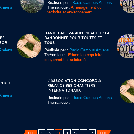
Réalisée par :
Radio Campus Amiens
Amiens
Thématique :
Aménagement du
territoire et environnement
HANDI CAP EVASION PICARDIE : LA
PE
RANDONNÉE POUR TOUTES ET
EOR
TOUS
Amiens
Réalisée par :
Radio Campus Amiens
Thématique :
Education populaire,
citoyenneté et solidarité
L’ASSOCIATION CONCORDIA
 POUR
RELANCE SES CHANTIERS
INTERNATIONAUX
Amiens
Réalisée par :
Radio Campus Amiens
Thématique :
1
2
3
4
5
…
7