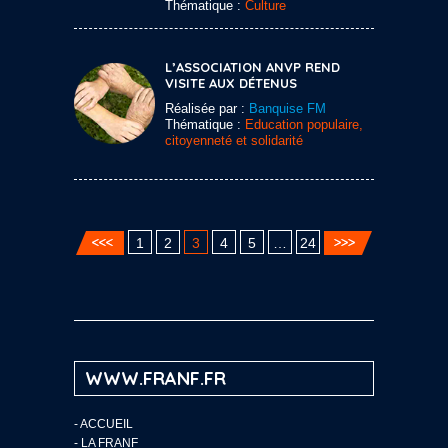
Thématique :
Culture
L’ASSOCIATION ANVP REND
VISITE AUX DÉTENUS
Réalisée par :
Banquise FM
Thématique :
Education populaire,
citoyenneté et solidarité
1
2
3
4
5
…
24
WWW.FRANF.FR
-
ACCUEIL
-
LA FRANF