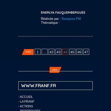
ENERLYA FAUQUEMBERGUES
Réalisée par :
Banquise FM
Thématique :
1
…
42
43
44
45
46
47
WWW.FRANF.FR
-
ACCUEIL
-
LA FRANF
-
ACTIONS
-
REPORTAGES