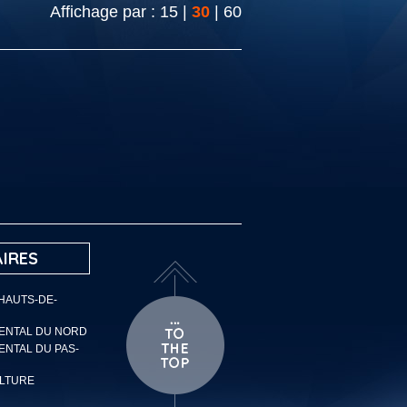
Affichage par :
15
|
30
|
60
IRES
 HAUTS-DE-
MENTAL DU NORD
ENTAL DU PAS-
ULTURE