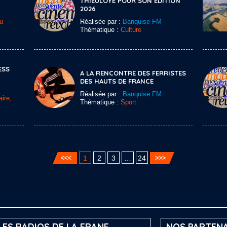
THIEULOYE POUR SON ÉDITION
2026
u
Réalisée par :
Banquise FM
Thématique :
Culture
ESS
A LA RENCONTRE DES FERRISTES
DES HAUTS DE FRANCE
Réalisée par :
Banquise FM
ire,
Thématique :
Sport
1
2
3
…
24
LES RADIOS DE LA FRANF
NOS PARTENA