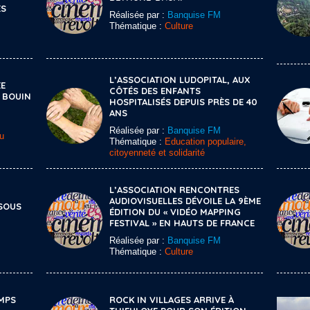
ES
Réalisée par :
Banquise FM
Thématique :
Culture
L’ASSOCIATION LUDOPITAL, AUX
ÉE
CÔTÉS DES ENFANTS
E BOUIN
HOSPITALISÉS DEPUIS PRÈS DE 40
ANS
Réalisée par :
Banquise FM
u
Thématique :
Education populaire,
citoyenneté et solidarité
L’ASSOCIATION RENCONTRES
U
AUDIOVISUELLES DÉVOILE LA 9ÈME
 SOUS
ÉDITION DU « VIDÉO MAPPING
FESTIVAL » EN HAUTS DE FRANCE
Réalisée par :
Banquise FM
Thématique :
Culture
MPS
ROCK IN VILLAGES ARRIVE À