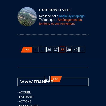
L’ART DANS LA VILLE
Réalisée par :
Radio Uylenspiegel
Thématique :
Aménagement du
territoire et environnement
1
…
36
37
38
39
40
…
47
WWW.FRANF.FR
-
ACCUEIL
-
LA FRANF
-
ACTIONS
-
REPORTAGES