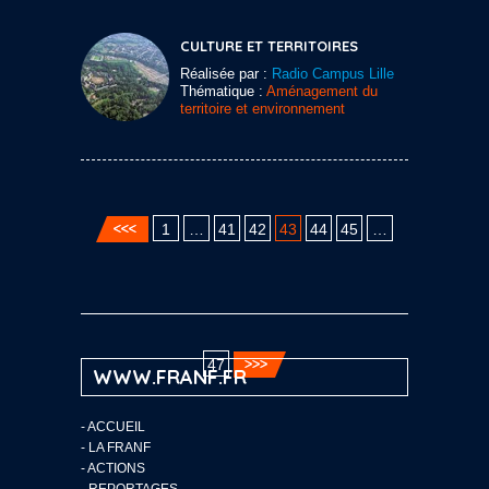
CULTURE ET TERRITOIRES
Réalisée par :
Radio Campus Lille
Thématique :
Aménagement du
territoire et environnement
1
…
41
42
43
44
45
…
47
WWW.FRANF.FR
-
ACCUEIL
-
LA FRANF
-
ACTIONS
-
REPORTAGES