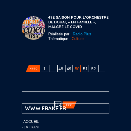
49E SAISON POUR L’ORCHESTRE
DE DOUAI, « EN FAMILLE »,
MALGRÉ LE COVID
Réalisée par :
Radio Plus
Thématique :
Culture
1
…
48
49
50
51
52
…
114
WWW.FRANF.FR
-
ACCUEIL
-
LA FRANF