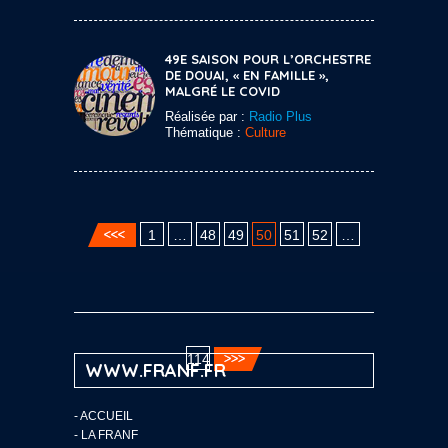
49E SAISON POUR L’ORCHESTRE
DE DOUAI, « EN FAMILLE »,
MALGRÉ LE COVID
Réalisée par :
Radio Plus
Thématique :
Culture
1
…
48
49
50
51
52
…
114
WWW.FRANF.FR
-
ACCUEIL
-
LA FRANF