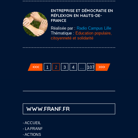
ENTREPRISE ET DÉMOCRATIE EN
RÉFLEXION EN HAUTS-DE-
FRANCE
Réalisée par :
Radio Campus Lille
Thématique :
Education populaire,
citoyenneté et solidarité
1
2
3
4
…
107
WWW.FRANF.FR
-
ACCUEIL
-
LA FRANF
-
ACTIONS