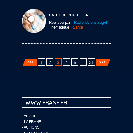
UN CODE POUR LELA
Réalisée par :
Radio Uylenspiegel
Thématique :
Santé
1
2
3
4
5
…
31
WWW.FRANF.FR
-
ACCUEIL
-
LA FRANF
-
ACTIONS
-
REPORTAGES