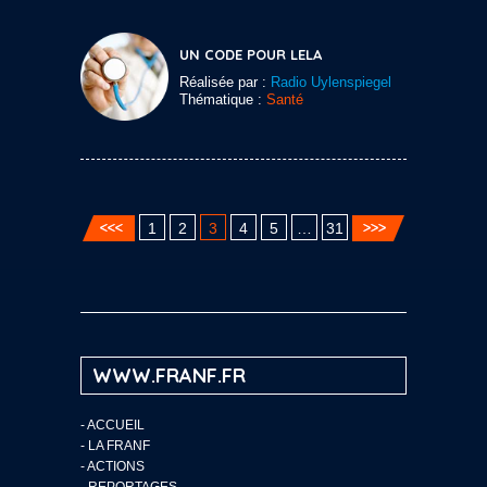
UN CODE POUR LELA
Réalisée par :
Radio Uylenspiegel
Thématique :
Santé
1
2
3
4
5
…
31
WWW.FRANF.FR
-
ACCUEIL
-
LA FRANF
-
ACTIONS
-
REPORTAGES