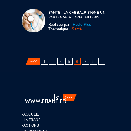
SANTE : LA CABBALR SIGNE UN
PARTENARIAT AVEC FILIERIS
Réalisée par :
Radio Plus
Thématique :
Santé
1
…
4
5
6
7
8
…
31
WWW.FRANF.FR
-
ACCUEIL
-
LA FRANF
-
ACTIONS
-
REPORTAGES