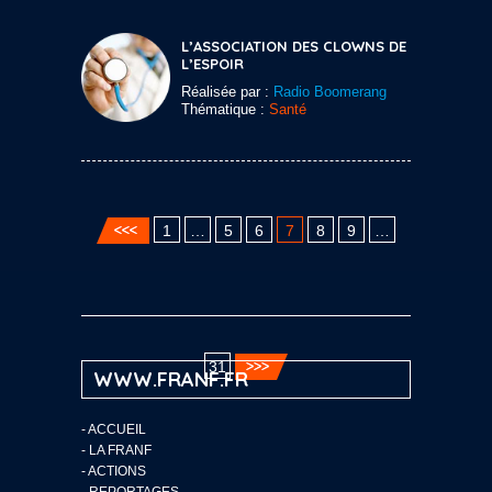
L’ASSOCIATION DES CLOWNS DE
L’ESPOIR
Réalisée par :
Radio Boomerang
Thématique :
Santé
1
…
5
6
7
8
9
…
31
WWW.FRANF.FR
-
ACCUEIL
-
LA FRANF
-
ACTIONS
-
REPORTAGES