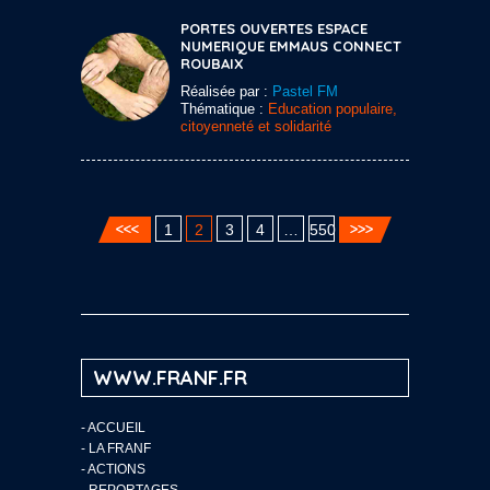
PORTES OUVERTES ESPACE
NUMERIQUE EMMAUS CONNECT
ROUBAIX
Réalisée par :
Pastel FM
Thématique :
Education populaire,
citoyenneté et solidarité
1
2
3
4
…
550
WWW.FRANF.FR
-
ACCUEIL
-
LA FRANF
-
ACTIONS
-
REPORTAGES