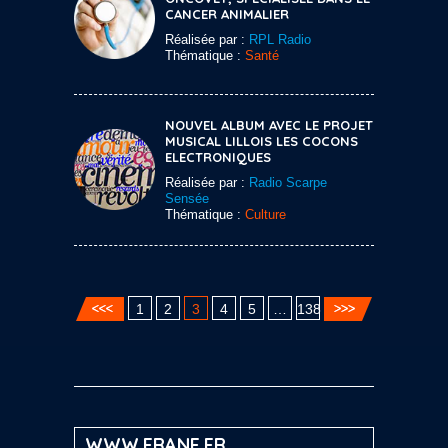
CANCER ANIMALIER
Réalisée par :
RPL Radio
Thématique :
Santé
NOUVEL ALBUM AVEC LE PROJET
MUSICAL LILLOIS LES COCONS
ELECTRONIQUES
Réalisée par :
Radio Scarpe
Sensée
Thématique :
Culture
1
2
3
4
5
…
138
WWW.FRANF.FR