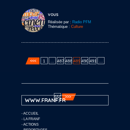
VOUS
Réalisée par :
Radio PFM
Thématique :
Culture
1
…
487
488
489
490
491
…
550
WWW.FRANF.FR
-
ACCUEIL
-
LA FRANF
-
ACTIONS
-
REPORTAGES