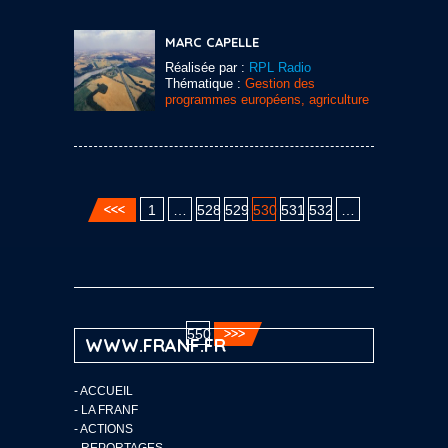
MARC CAPELLE
Réalisée par :
RPL Radio
Thématique :
Gestion des
programmes européens, agriculture
1
…
528
529
530
531
532
…
550
WWW.FRANF.FR
-
ACCUEIL
-
LA FRANF
-
ACTIONS
-
REPORTAGES