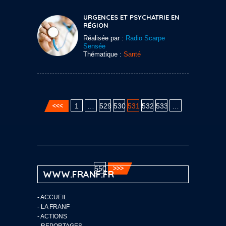
URGENCES ET PSYCHATRIE EN
RÉGION
Réalisée par :
Radio Scarpe
Sensée
Thématique :
Santé
1
…
529
530
531
532
533
…
550
WWW.FRANF.FR
-
ACCUEIL
-
LA FRANF
-
ACTIONS
-
REPORTAGES