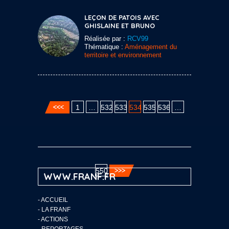
LEÇON DE PATOIS AVEC
GHISLAINE ET BRUNO
Réalisée par :
RCV99
Thématique :
Aménagement du
territoire et environnement
1
…
532
533
534
535
536
…
550
WWW.FRANF.FR
-
ACCUEIL
-
LA FRANF
-
ACTIONS
-
REPORTAGES