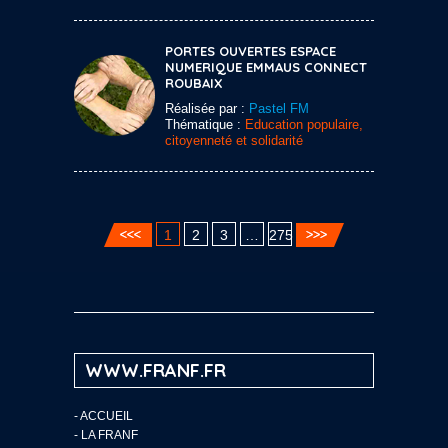
PORTES OUVERTES ESPACE
NUMERIQUE EMMAUS CONNECT
ROUBAIX
Réalisée par :
Pastel FM
Thématique :
Education populaire,
citoyenneté et solidarité
1
2
3
…
275
WWW.FRANF.FR
-
ACCUEIL
-
LA FRANF