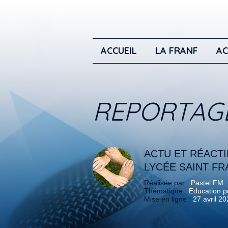
ACCUEIL
LA FRANF
AC
REPORTAG
ACTU ET RÉACTIF
LYCÉE SAINT FR
Réalisée par :
Pastel FM
Thématique :
Education po
Mise en ligne :
27 avril 2