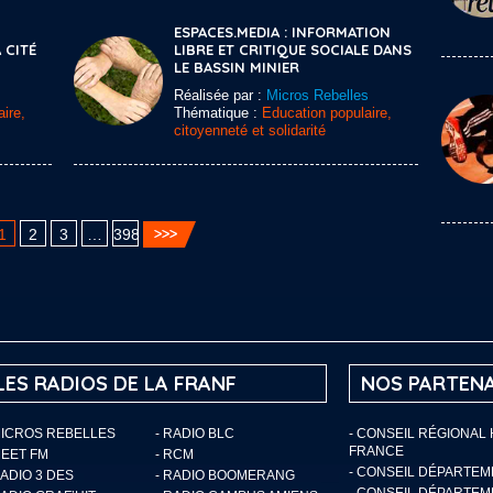
ESPACES.MEDIA : INFORMATION
 CITÉ
LIBRE ET CRITIQUE SOCIALE DANS
LE BASSIN MINIER
Réalisée par :
Micros Rebelles
ire,
Thématique :
Education populaire,
citoyenneté et solidarité
1
2
3
…
398
LES RADIOS DE LA FRANF
NOS PARTENA
MICROS REBELLES
- RADIO BLC
- CONSEIL RÉGIONAL
FRANCE
MEET FM
- RCM
- CONSEIL DÉPARTE
RADIO 3 DES
- RADIO BOOMERANG