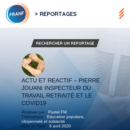
> REPORTAGES
RECHERCHER UN REPORTAGE
ACTU ET REACTIF – PIERRE
JOUANI INSPECTEUR DU
TRAVAIL RETRAITÉ ET LE
COVID19
Réalisée par :
Pastel FM
Thématique :
Education populaire,
citoyenneté et solidarité
Mise en ligne :
6 avril 2020