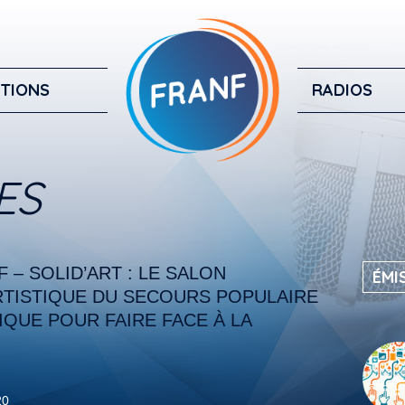
TIONS
RADIOS
ES
 – SOLID’ART : LE SALON
ÉMI
RTISTIQUE DU SECOURS POPULAIRE
QUE POUR FAIRE FACE À LA
20