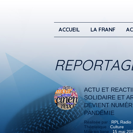
ACCUEIL
LA FRANF
AC
REPORTAG
ACTU ET REACTIF
SOLIDAIRE ET A
DEVIENT NUMÉRI
PANDÉMIE
Réalisée par :
RPL Radio
Thématique :
Culture
Mise en ligne :
15 mai 20