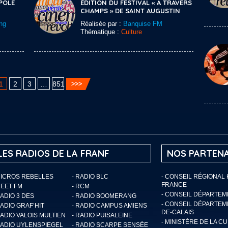
POLE
ÉDITION DU FESTIVAL « A TRAVERS
CHAMPS » DE SAINT AUGUSTIN
ng
Réalisée par :
Banquise FM
Thématique :
Culture
1
2
3
…
851
LES RADIOS DE LA FRANF
NOS PARTENA
MICROS REBELLES
- RADIO BLC
- CONSEIL RÉGIONAL
FRANCE
MEET FM
- RCM
- CONSEIL DÉPARTE
RADIO 3 DES
- RADIO BOOMERANG
- CONSEIL DÉPARTEM
RADIO GRAF’HIT
- RADIO CAMPUS AMIENS
DE-CALAIS
RADIO VALOIS MULTIEN
- RADIO PUISALEINE
- MINISTÈRE DE LA C
RADIO UYLENSPIEGEL
- RADIO SCARPE SENSÉE