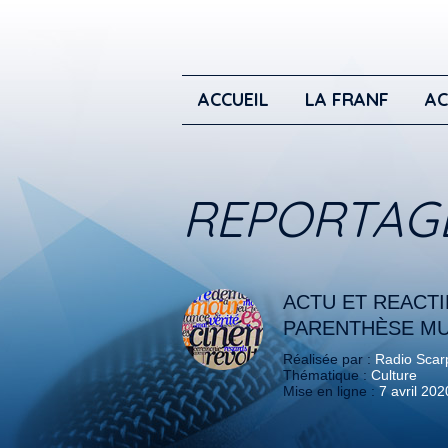
ACCUEIL
LA FRANF
AC
REPORTAG
ACTU ET REACTI
PARENTHÈSE MU
Réalisée par :
Radio Scar
Thématique :
Culture
Mise en ligne :
7 avril 202