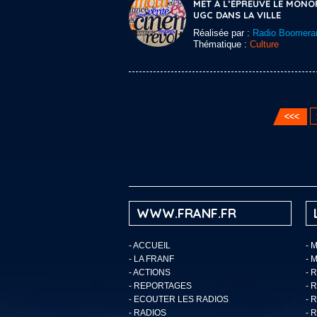
MET À L’ÉPREUVE LE MONO
UGC DANS LA VILLE
Réalisée par :
Radio Boomera
Thématique :
Culture
WWW.FRANF.FR
-
ACCUEIL
- 
-
LA FRANF
- 
-
ACTIONS
- 
-
REPORTAGES
- 
-
ECOUTER LES RADIOS
- 
-
RADIOS
- 