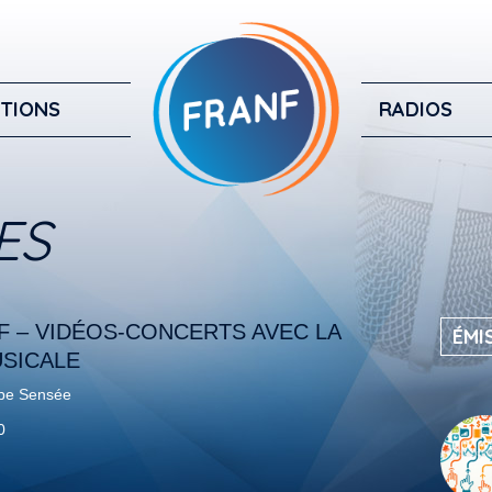
TIONS
RADIOS
ES
F – VIDÉOS-CONCERTS AVEC LA
ÉMI
SICALE
pe Sensée
0