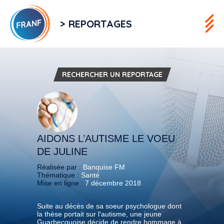
> REPORTAGES
RECHERCHER UN REPORTAGE
AIDONS L’AUTISME LE VOEU
DE JULINE
Réalisée par :
Banquise FM
Thématique :
Santé
Mise en ligne :
7 décembre 2018
Suite au décès de sa soeur psychologue dont
la thèse portait sur l'autisme, une jeune
Guarbecquoise décide de rendre hommage à