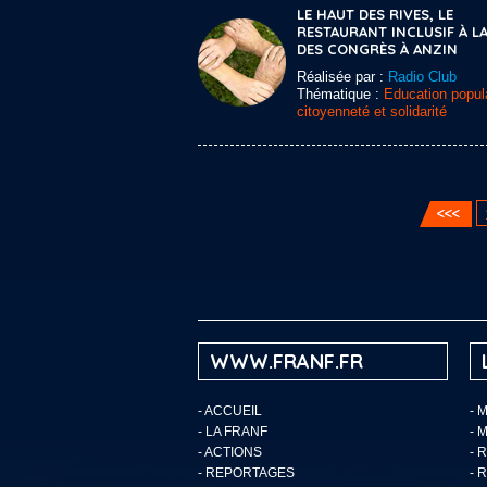
LE HAUT DES RIVES, LE
RESTAURANT INCLUSIF À LA
DES CONGRÈS À ANZIN
Réalisée par :
Radio Club
Thématique :
Education popula
citoyenneté et solidarité
WWW.FRANF.FR
-
ACCUEIL
- 
-
LA FRANF
- 
-
ACTIONS
- 
-
REPORTAGES
- 