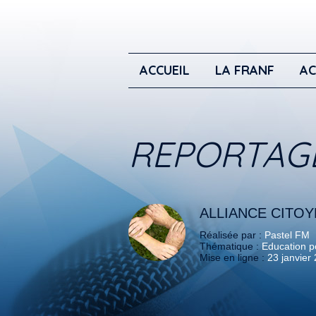
ACCUEIL
LA FRANF
AC
REPORTAG
ALLIANCE CITO
Réalisée par :
Pastel FM
Thématique :
Education po
Mise en ligne :
23 janvier