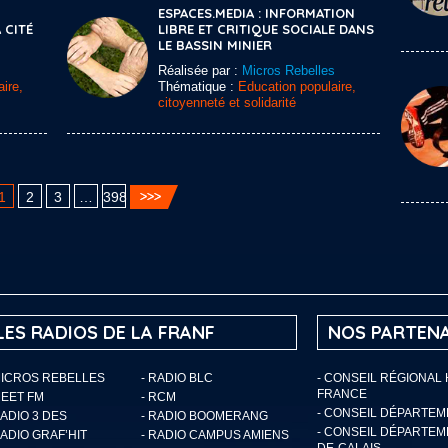
ESPACES.MEDIA : INFORMATION
 CITÉ
LIBRE ET CRITIQUE SOCIALE DANS
LE BASSIN MINIER
Réalisée par :
Micros Rebelles
ire,
Thématique :
Education populaire,
citoyenneté et solidarité
1
2
3
…
398
LES RADIOS DE LA FRANF
NOS PARTENA
MICROS REBELLES
- RADIO BLC
- CONSEIL RÉGIONAL
FRANCE
MEET FM
- RCM
- CONSEIL DÉPARTE
RADIO 3 DES
- RADIO BOOMERANG
- CONSEIL DÉPARTEM
RADIO GRAF’HIT
- RADIO CAMPUS AMIENS