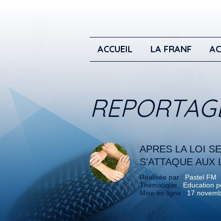
ACCUEIL
LA FRANF
AC
REPORTAG
APRES LA LOI S
S’ATTAQUE AUX 
Réalisée par :
Pastel FM
Thématique :
Education po
Mise en ligne :
17 novemb