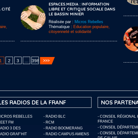
ESPACES.MEDIA : INFORMATION
 CITÉ
LIBRE ET CRITIQUE SOCIALE DANS
LE BASSIN MINIER
Réalisée par :
Micros Rebelles
ire,
Thématique :
Education populaire,
citoyenneté et solidarité
1
2
3
…
398
LES RADIOS DE LA FRANF
NOS PARTENA
MICROS REBELLES
- RADIO BLC
- CONSEIL RÉGIONAL
FRANCE
MEET FM
- RCM
- CONSEIL DÉPARTE
RADIO 3 DES
- RADIO BOOMERANG
- CONSEIL DÉPARTEM
RADIO GRAF’HIT
- RADIO CAMPUS AMIENS