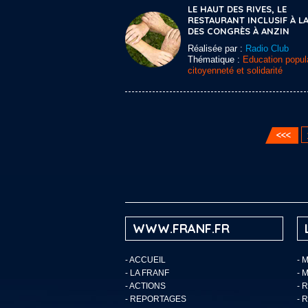
LE HAUT DES RIVES, LE
RESTAURANT INCLUSIF À LA
DES CONGRÈS À ANZIN
Réalisée par :
Radio Club
Thématique :
Education popula
citoyenneté et solidarité
WWW.FRANF.FR
-
ACCUEIL
- 
-
LA FRANF
- 
-
ACTIONS
- 
-
REPORTAGES
- 