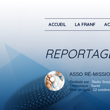
ACCUEIL
LA FRANF
AC
REPORTAG
ASSO RÉ-MISSIO
Réalisée par :
Radio Scar
Thématique :
Santé
Mise en ligne :
12 octobr